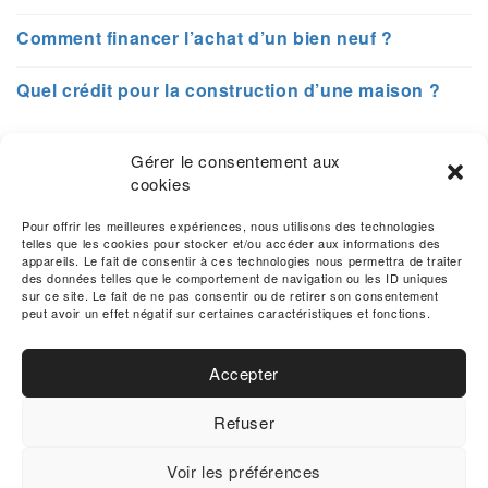
Comment financer l’achat d’un bien neuf ?
Quel crédit pour la construction d’une maison ?
Gérer le consentement aux
PRÉSENTATION
cookies
Vous avez besoin d’informations sur le rachat de
Pour offrir les meilleures expériences, nous utilisons des technologies
crédits et les démarches à faire? Tauxrachatcredit.fr
telles que les cookies pour stocker et/ou accéder aux informations des
appareils. Le fait de consentir à ces technologies nous permettra de traiter
vous proposes de conseils et des fiches pratiques
des données telles que le comportement de navigation ou les ID uniques
pour comprendre la transaction de rachat de crédits et
sur ce site. Le fait de ne pas consentir ou de retirer son consentement
les avantages qui peuvent en découler.
peut avoir un effet négatif sur certaines caractéristiques et fonctions.
Accepter
Refuser
© 2026 Taux Rachat Crédit
Voir les préférences